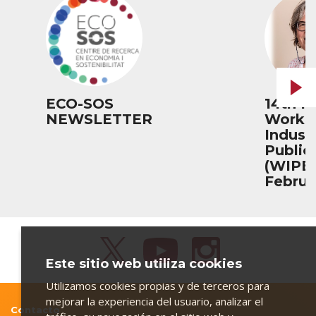
ECO-SOS
14th P
NEWSLETTER
Works
Industr
Public
(WIPE)
Februa
Este sitio web utiliza cookies
Utilizamos cookies propias y de terceros para
mejorar la experiencia del usuario, analizar el
Contacto