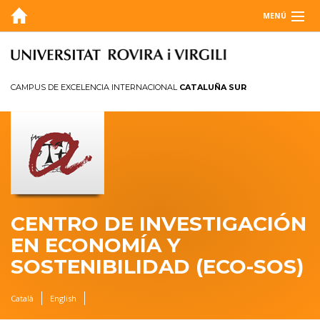
MENÚ
SOBRE NOSOTROS
BLOG
CAMPUS DE EXCELENCIA INTERNACIONAL
CATALUÑA SUR
AGENDA
INVESTIGACIÓN
MEMORIA
CONTACTO
CENTRO DE INVESTIGACIÓN
EN ECONOMÍA Y
SOSTENIBILIDAD (ECO-SOS)
Català
English