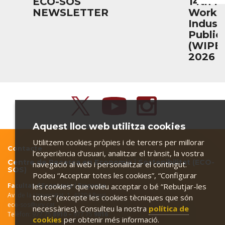
ECO-SOS
14th P
NEWSLETTER
Works
Industr
Public
(WIPE)
2026
Aquest lloc web utilitza cookies
Utilitzem cookies pròpies i de tercers per millorar
Contacte
l’experiència d’usuari, analitzar el trànsit, la vostra
Centre de Recerca en Economia i Sostenibilitat (ECO-
navegació al web i personalitzar el contingut.
SOS)
Podeu “Acceptar totes les cookies”, “Configurar
Facultat d'Economia i Empresa
les cookies” que voleu acceptar o bé “Rebutjar-les
Av. de la Universitat, 1. 43204 Reus
totes” (excepte les cookies tècniques que són
eco-sos@urv.cat
necessàries). Consulteu la nostra
política de
Telèfon: 977 75
8910 –
977 75
9816
cookies
per obtenir més informació.