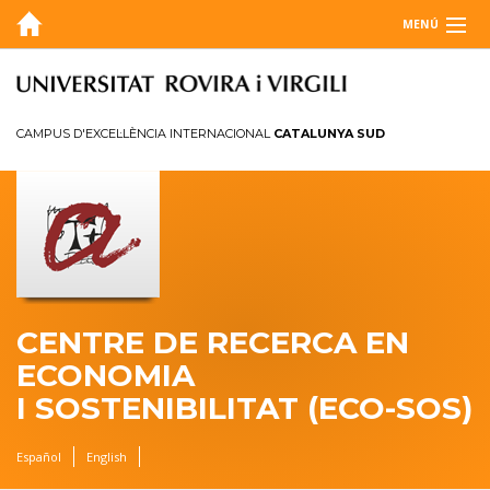
MENÚ
QUI SOM
BLOG
CAMPUS D'EXCEL·LÈNCIA INTERNACIONAL
CATALUNYA SUD
AGENDA
RECERCA
MEMÒRIA
CONTACTE
CENTRE DE RECERCA EN
ECONOMIA
I SOSTENIBILITAT (ECO-SOS)
Español
English