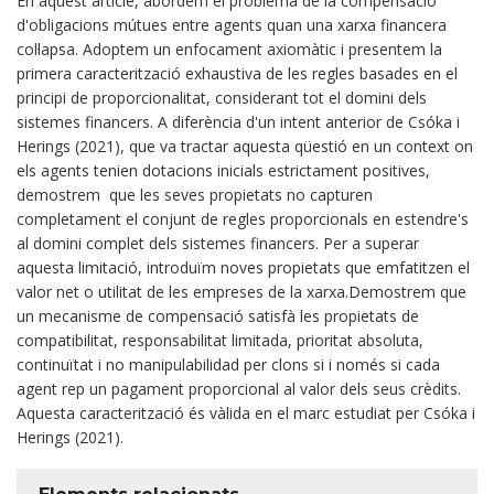
En aquest article, abordem el problema de la compensació
d'obligacions mútues entre agents quan una xarxa financera
col·lapsa. Adoptem un enfocament axiomàtic i presentem la
primera caracterització exhaustiva de les regles basades en el
principi de proporcionalitat, considerant tot el domini dels
sistemes financers. A diferència d'un intent anterior de Csóka i
Herings (2021), que va tractar aquesta qüestió en un context on
els agents tenien dotacions inicials estrictament positives,
demostrem que les seves propietats no capturen
completament el conjunt de regles proporcionals en estendre's
al domini complet dels sistemes financers. Per a superar
aquesta limitació, introduïm noves propietats que emfatitzen el
valor net o utilitat de les empreses de la xarxa.Demostrem que
un mecanisme de compensació satisfà les propietats de
compatibilitat, responsabilitat limitada, prioritat absoluta,
continuïtat i no manipulabilidad per clons si i només si cada
agent rep un pagament proporcional al valor dels seus crèdits.
Aquesta caracterització és vàlida en el marc estudiat per Csóka i
Herings (2021).