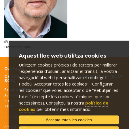
Francesc Llerena
Aquest lloc web utilitza cookies
Utilitzem cookies pròpies i de tercers per millorar
Contacte
l’experiència d’usuari, analitzar el trànsit, la vostra
Centre de Recerca en Economia i Sostenibilitat (ECO-
navegació al web i personalitzar el contingut.
SOS)
Podeu “Acceptar totes les cookies”, “Configurar
Facultat d'Economia i Empresa
les cookies” que voleu acceptar o bé “Rebutjar-les
Av. de la Universitat, 1. 43204 Reus
totes” (excepte les cookies tècniques que són
eco-sos@urv.cat
necessàries). Consulteu la nostra
política de
Telèfon: 977 75
8910 –
977 75
9816
cookies
per obtenir més informació.
Com arribar-hi
Accepta totes les cookies
Amb el suport: