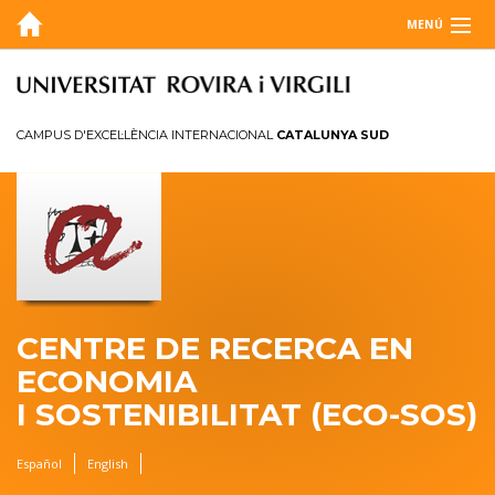
MENÚ
QUI SOM
BLOG
CAMPUS D'EXCEL·LÈNCIA INTERNACIONAL
CATALUNYA SUD
AGENDA
RECERCA
MEMÒRIA
CONTACTE
CENTRE DE RECERCA EN
ECONOMIA
I SOSTENIBILITAT (ECO-SOS)
Español
English