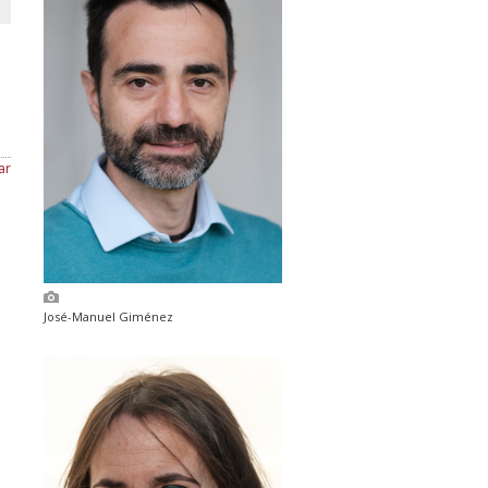
ar
José-Manuel Giménez