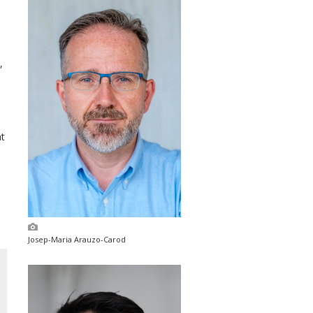
,
at
a
Josep-Maria Arauzo-Carod