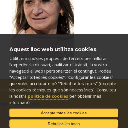
Aquest lloc web utilitza cookies
Utilitzem cookies pròpies i de tercers per millorar
l’experiència d’usuari, analitzar el trànsit, la vostra
Maria Llop
navegació al web i personalitzar el contingut. Podeu
“Acceptar totes les cookies”, “Configurar les cookies”
que voleu acceptar o bé “Rebutjar-les totes” (excepte
les cookies tècniques que són necessàries). Consulteu
suport:
la nostra
política de cookies
per obtenir més
informació.
Accepta totes les cookies
Rebutjar-les totes