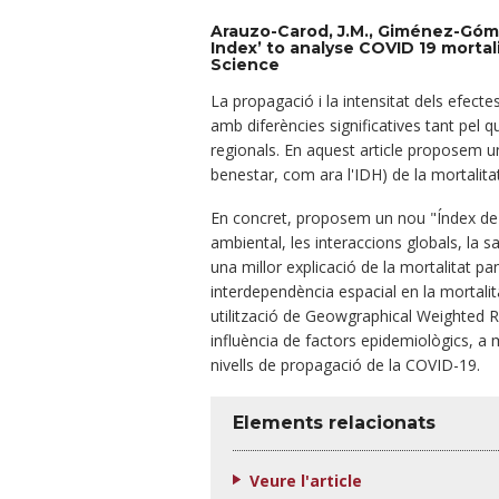
Arauzo-Carod, J.M., Giménez-Gómez
Index’ to analyse COVID 19 mortal
Science
La propagació i la intensitat dels efect
amb diferències significatives tant pel
regionals. En aquest article proposem una
benestar, com ara l'IDH) de la mortalit
En concret, proposem un nou "Índex de R
ambiental, les interaccions globals, la sa
una millor explicació de la mortalitat 
interdependència espacial en la mortalit
utilització de Geowgraphical Weighted Re
influència de factors epidemiològics, a 
nivells de propagació de la COVID-19.
Elements relacionats
Veure l'article