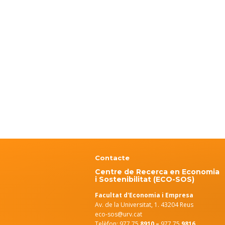
Contacte
Centre de Recerca en Economia
i Sostenibilitat (ECO-SOS)
Facultat d'Economia i Empresa
Av. de la Universitat, 1. 43204 Reus
eco-sos@urv.cat
Telèfon: 977 75
8910 –
977 75
9816