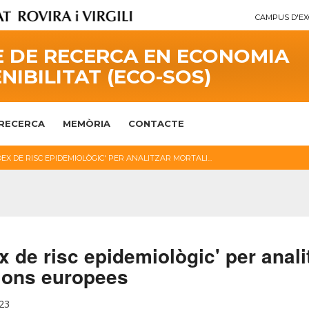
CAMPUS D'EX
 DE RECERCA EN ECONOMIA
ENIBILITAT (ECO-SOS)
RECERCA
MEMÒRIA
CONTACTE
DEX DE RISC EPIDEMIOLÒGIC' PER ANALITZAR MORTALI...
x de risc epidemiològic' per anali
ions europees
023