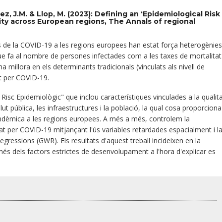
, J.M. & Llop, M. (2023): Defining an ‘Epidemiological Risk
ity across European regions, The Annals of regional
es de la COVID-19 a les regions europees han estat força heterogènies
 que fa al nombre de persones infectades com a les taxes de mortalitat
 millora en els determinants tradicionals (vinculats als nivell de
at per COVID-19.
isc Epidemiològic" que inclou característiques vinculades a la qualit
lut pública, les infraestructures i la població, la qual cosa proporciona
pandèmica a les regions europees. A més a més, controlem la
at per COVID-19 mitjançant l'ús variables retardades espacialment i l
gressions (GWR). Els resultats d'aquest treball incideixen en la
més dels factors estrictes de desenvolupament a l'hora d'explicar es