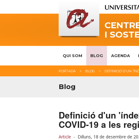
CENTRE
I SOST
QUI SOM
BLOG
AGENDA
PORTADA
BLOG
DEFINICIÓ D'UN 'ÍN
Blog
Definició d'un 'índe
COVID-19 a les reg
Article
-
Dilluns, 18 de desembre de 2