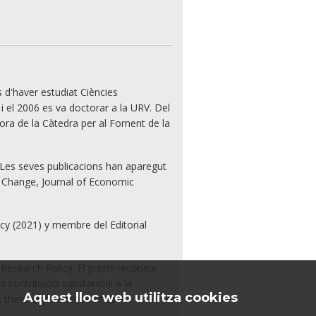
 d'haver estudiat Ciències
i el 2006 es va doctorar a la URV. Del
tora de la Càtedra per al Foment de la
ó. Les seves publicacions han aparegut
 Change, Journal of Economic
cy (2021) y membre del Editorial
 Research Policy. El premi reconeix
a contribució substancial a la
Aquest lloc web utilitza cookies
Is there any evidence of direct