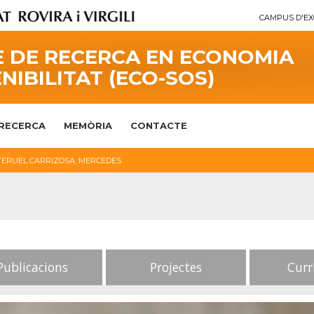
CAMPUS D'EX
 DE RECERCA EN ECONOMIA
ENIBILITAT (ECO-SOS)
RECERCA
MEMÒRIA
CONTACTE
TERUEL CARRIZOSA, MERCEDES
Publicacions
Projectes
Curr