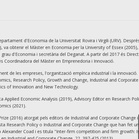
partament d'Economia de la Universitat Rovira i Virgili (URV). Després
 va obtenir el Màster en Economia per la University of Essex (2005), 
 grau d'Economia i secretària del Deganat. A partir del 2017 és Direc
 és Coordinadora del Màster en Emprenedoria i Innovació.
ment de les empreses, l'organització empírica industrial i la innovaci
mics, Research Policy, Growth and Change, Industrial and Corporate
ics of Innovation and New Technology.
ta Applied Economic Analysis (2019), Advisory Editor en Research Poli
omics (2021).
rize (2016) atorgat pels editors de Industrial and Corporate Change i
revista Research Policy o Industrial and Corporate Change que han fet un
amb Alexander Coad i es titula "Inter-firm competition and firm growth: 
 en Industrial and Corporate Change, 22, 397-425 (2013).