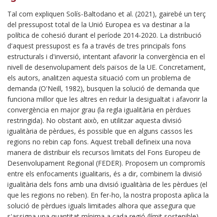
Tal com expliquen Solís-Baltodano et al. (2021), gairebé un terç
del pressupost total de la Unió Europea es va destinar a la
política de cohesió durant el període 2014-2020. La distribució
d'aquest pressupost es fa a través de tres principals fons
estructurals i d'inversió, intentant afavorir la convergència en el
nivell de desenvolupament dels països de la UE. Concretament,
els autors, analitzen aquesta situació com un problema de
demanda (O'Neill, 1982), busquen la solució de demanda que
funciona millor que les altres en reduir la desigualtat i afavorir la
convergència en major grau (la regla igualitària en pèrdues
restringida). No obstant això, en utilitzar aquesta divisió
igualitària de pèrdues, és possible que en alguns cassos les
regions no rebin cap fons. Aquest treball defineix una nova
manera de distribuir els recursos limitats del Fons Europeu de
Desenvolupament Regional (FEDER). Proposem un compromís
entre els enfocaments igualitaris, és a dir, combinem la divisió
igualitària dels fons amb una divisió igualitària de les pèrdues (el
que les regions no reben). En fer-ho, la nostra proposta aplica la
solució de pèrdues iguals limitades alhora que assegura que
s'assigna una quantitat mínima a cada regió (límit sostenible).