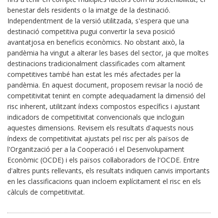
benestar dels residents o la imatge de la destinació.
Independentment de la versió utilitzada, s'espera que una
destinació competitiva pugui convertir la seva posició
avantatjosa en beneficis econòmics. No obstant això, la
pandèmia ha vingut a alterar les bases del sector, ja que moltes
destinacions tradicionalment classificades com altament
competitives també han estat les més afectades per la
pandèmia. En aquest document, proposem revisar la noció de
competitivitat tenint en compte adequadament la dimensió del
risc inherent, utilitzant índexs compostos específics i ajustant
indicadors de competitivitat convencionals que incloguin
aquestes dimensions. Revisem els resultats d'aquests nous
índexs de competitivitat ajustats pel risc per als països de
l'Organització per a la Cooperació i el Desenvolupament
Econòmic (OCDE) i els països col·laboradors de l'OCDE. Entre
d'altres punts rellevants, els resultats indiquen canvis importants
en les classificacions quan incloem explícitament el risc en els
càlculs de competitivitat.