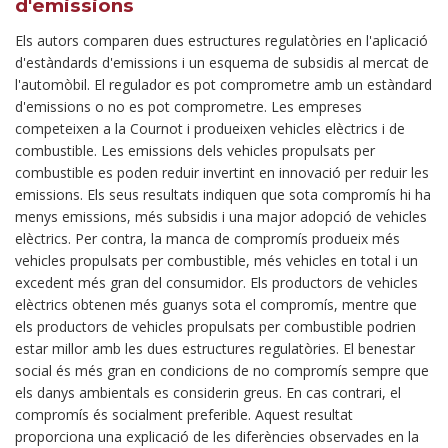
d'emissions
Els autors comparen dues estructures regulatòries en l'aplicació
d'estàndards d'emissions i un esquema de subsidis al mercat de
l'automòbil. El regulador es pot comprometre amb un estàndard
d'emissions o no es pot comprometre. Les empreses
competeixen a la Cournot i produeixen vehicles elèctrics i de
combustible. Les emissions dels vehicles propulsats per
combustible es poden reduir invertint en innovació per reduir les
emissions. Els seus resultats indiquen que sota compromís hi ha
menys emissions, més subsidis i una major adopció de vehicles
elèctrics. Per contra, la manca de compromís produeix més
vehicles propulsats per combustible, més vehicles en total i un
excedent més gran del consumidor. Els productors de vehicles
elèctrics obtenen més guanys sota el compromís, mentre que
els productors de vehicles propulsats per combustible podrien
estar millor amb les dues estructures regulatòries. El benestar
social és més gran en condicions de no compromís sempre que
els danys ambientals es considerin greus. En cas contrari, el
compromís és socialment preferible. Aquest resultat
proporciona una explicació de les diferències observades en la