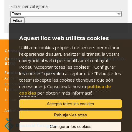
Filtrar per categoria:
Aquest lloc web utilitza cookies
Utilitzem cookies pròpies i de tercers per millorar
Contacte
l’experiència d’usuari, analitzar el trànsit, la vostra
Centre de Recerca en Economia i Sostenibilitat (ECO-
navegació al web i personalitzar el contingut.
SOS)
Podeu “Acceptar totes les cookies”, “Configurar
Facultat d'Economia i Empresa
les cookies” que voleu acceptar o bé “Rebutjar-les
Av. de la Universitat, 1. 43204 Reus
totes” (excepte les cookies tècniques que són
eco-sos@urv.cat
necessàries). Consulteu la nostra
política de
Telèfon: 977 75
8910 –
977 75
9816
cookies
per obtenir més informació.
Com arribar-hi
Accepta totes les cookies
Amb el suport:
Rebutjar-les totes
Configurar les cookies