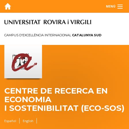
MENÚ
QUI SOM
BLOG
CAMPUS D'EXCEL·LÈNCIA INTERNACIONAL
CATALUNYA SUD
AGENDA
RECERCA
MEMÒRIA
CONTACTE
CENTRE DE RECERCA EN
ECONOMIA
I SOSTENIBILITAT (ECO-SOS)
Español
English